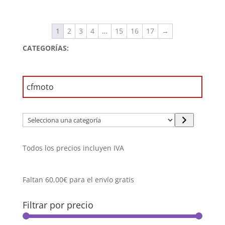
precio
precio
original
actual
era:
es:
1
2
3
4
…
15
16
17
→
14.275,00€.
13.399,00€.
CATEGORÍAS:
Selecciona
una
categoría
Todos los precios incluyen IVA
Faltan
60,00
€
para el envío gratis
Filtrar por precio