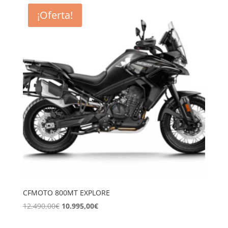
¡Oferta!
CFMOTO 800MT EXPLORE
El
El
12.490,00
€
10.995,00
€
precio
precio