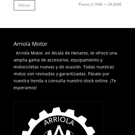
Precio
Precio
Precio:
2.190€
—
29.050€
Filtrar
mínimo
máximo
Arriola Motor
Arriola Motor, en Alcalá de Henares, te ofrece una
amplia gama de accesorios, equipamiento y
motocicletas nuevas y de ocasión. Todas nuestras
motos son revisadas y garantizadas. Pásate por
nuestra tienda o consulta nuestro stock online. ¡Te
esperamos!