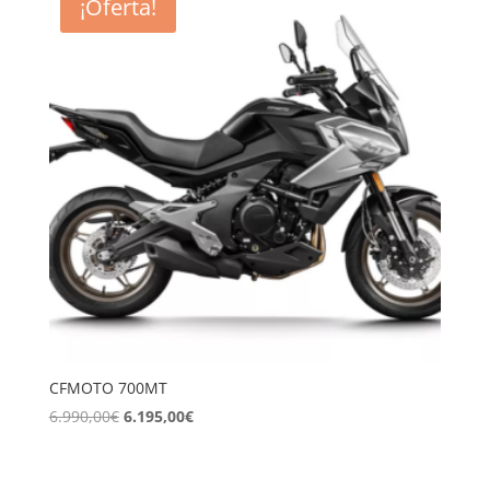
¡Oferta!
CFMOTO 700MT
El
El
6.990,00
€
6.195,00
€
precio
precio
original
actual