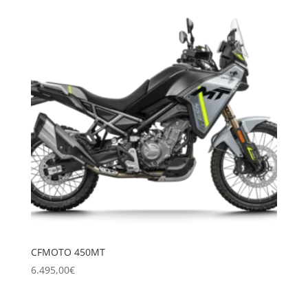
era:
es:
6.990,00€.
6.195,00€.
CFMOTO 450MT
6.495,00
€