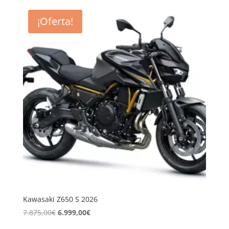
original
actual
era:
es:
¡Oferta!
12.490,00€.
10.995,00€.
Kawasaki Z650 S 2026
El
El
7.875,00
€
6.999,00
€
precio
precio