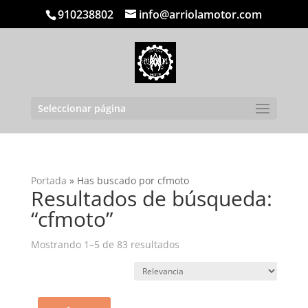
910238802
info@arriolamotor.com
Seleccionar página
Portada
»
Has buscado por cfmoto
Resultados de búsqueda:
“cfmoto”
Ordenado
Mostrando 1–5 de 83 resultados
por
popularidad