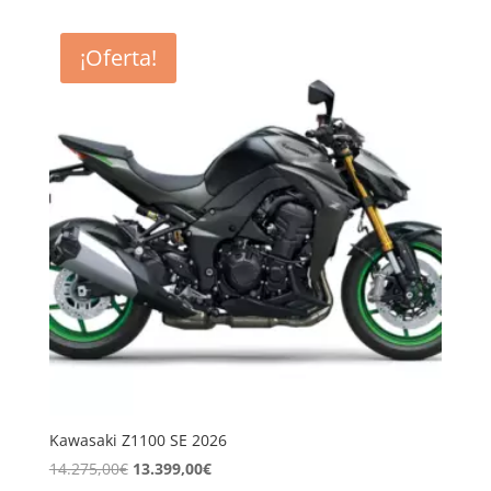
original
actual
era:
es:
¡Oferta!
7.875,00€.
6.999,00€.
Kawasaki Z1100 SE 2026
El
El
14.275,00
€
13.399,00
€