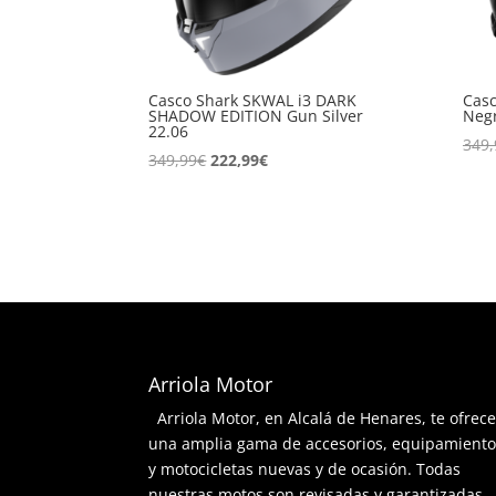
Casco Shark SKWAL i3 DARK
Cas
SHADOW EDITION Gun Silver
Negr
22.06
349,
El
El
349,99
€
222,99
€
precio
precio
original
actual
era:
es:
349,99€.
222,99€.
Arriola Motor
Arriola Motor, en Alcalá de Henares, te ofrec
una amplia gama de accesorios, equipamient
y motocicletas nuevas y de ocasión. Todas
nuestras motos son revisadas y garantizadas.