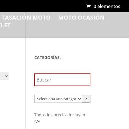
0 elementos
R TASACIÓN MOTO
MOTO OCASIÓN
LET
CATEGORÍAS:
Selecciona
una
categoría
Todos los precios incluyen
IVA