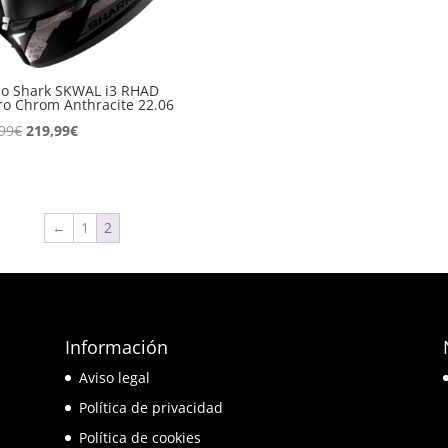
co Shark SKWAL i3 RHAD
o Chrom Anthracite 22.06
El
El
99
€
219,99
€
precio
precio
original
actual
era:
es:
349,99€.
219,99€.
←
1
2
Información
e
Aviso legal
o
Política de privacidad
Política de cookies