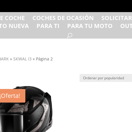
DE COCHE
COCHES DE OCASIÓN
SOLICITA
TO NUEVA
PARA TI
PARA TU MOTO
OUT
HARK
»
SKWAL i3
»
Página 2
d
¡Oferta!