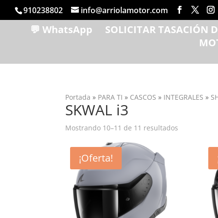
910238802
info@arriolamotor.com
💬 WhatsApp
SOLICITAR TASACIÓN 
MO
Portada
»
PARA TI
»
CASCOS
»
INTEGRALES
»
S
SKWAL i3
Ordenado
Mostrando 10–11 de 11 resultados
por
popularida
¡Oferta!