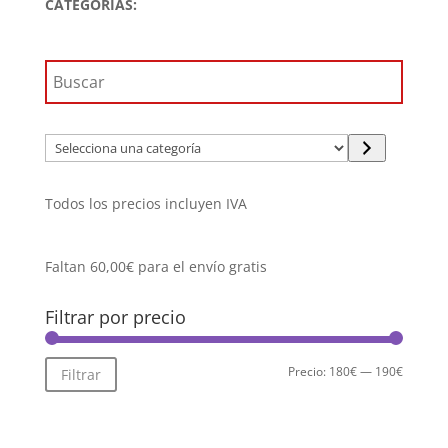
CATEGORÍAS:
199,90€.
189,91€.
Selecciona
una
categoría
Todos los precios incluyen IVA
Faltan
60,00
€
para el envío gratis
Filtrar por precio
Precio
Precio
Precio:
180€
—
190€
Filtrar
mínimo
máximo