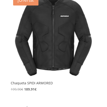
Chaqueta SPIDI ARMORED
El
El
199,90
€
189,91
€
precio
precio
original
actual
era:
es: