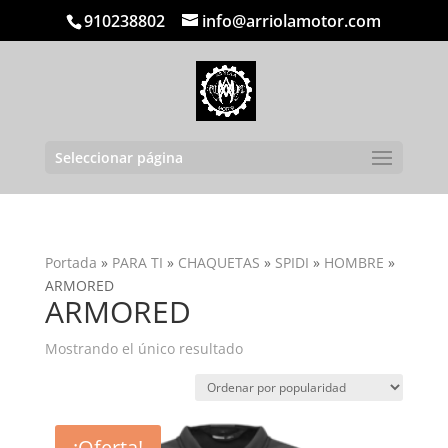
910238802
info@arriolamotor.com
Seleccionar página
Portada
»
PARA TI
»
CHAQUETAS
»
SPIDI
»
HOMBRE
»
ARMORED
ARMORED
Mostrando el único resultado
¡Oferta!