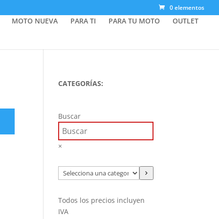
0 elementos
MOTO NUEVA
PARA TI
PARA TU MOTO
OUTLET
×
CATEGORÍAS:
Buscar
×
Selecciona
una
categoría
Todos los precios incluyen
IVA