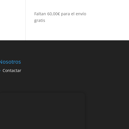
Faltan
60,00
€
para el envío
gratis
Nosotros
Contactar