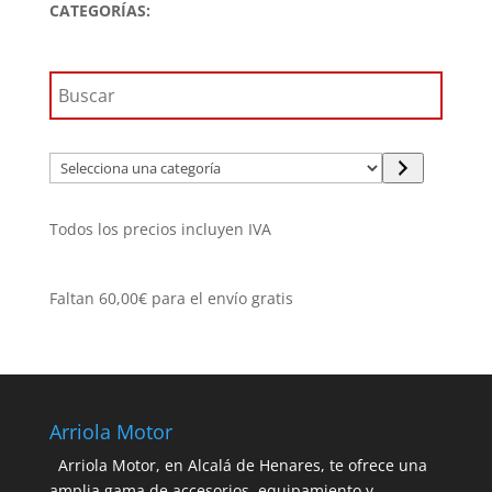
CATEGORÍAS:
Selecciona
una
categoría
Todos los precios incluyen IVA
Faltan
60,00
€
para el envío gratis
Arriola Motor
Arriola Motor, en Alcalá de Henares, te ofrece una
amplia gama de accesorios, equipamiento y