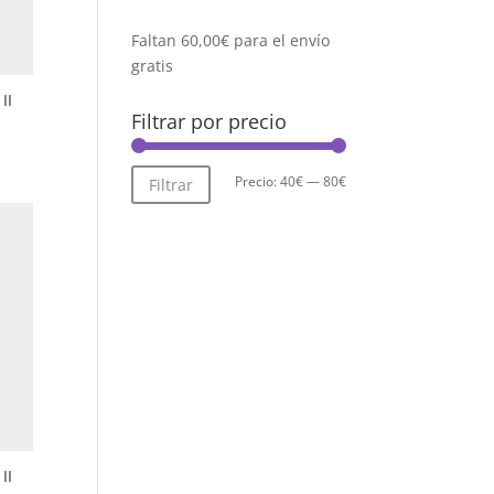
Faltan
60,00
€
para el envío
gratis
II
Filtrar por precio
Precio
Precio
Precio:
40€
—
80€
Filtrar
mínimo
máximo
II