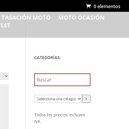
0 elementos
R TASACIÓN MOTO
MOTO OCASIÓN
LET
CATEGORÍAS:
Selecciona
una
categoría
Todos los precios incluyen
IVA