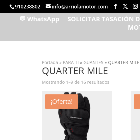
910238802
info@arriolamotor.com
💬 WhatsApp
SOLICITAR TASACIÓN 
MO
Portada
»
PARA TI
»
GUANTES
»
QUARTER MILE
QUARTER MILE
Ordenado
Mostrando 1–9 de 16 resultados
por
popularidad
¡Oferta!