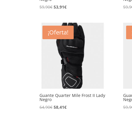
El
El
59,90
€
53,91
€
59,9
precio
precio
original
actual
era:
es:
¡Oferta!
59,90€.
53,91€.
Guante Quarter Mile Frost II Lady
Guan
Negro
Negr
El
El
64,90
€
58,41
€
59,9
precio
precio
original
actual
era:
es: