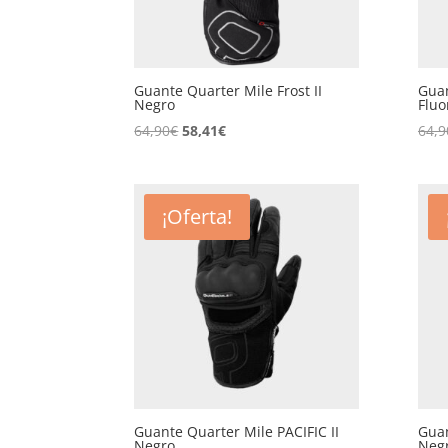
Guante Quarter Mile Frost II
Guan
Negro
Fluo
El
El
64,90
€
58,41
€
64,9
precio
precio
original
actual
era:
es:
¡Oferta!
64,90€.
58,41€.
Guante Quarter Mile PACIFIC II
Guan
Negro
Negr