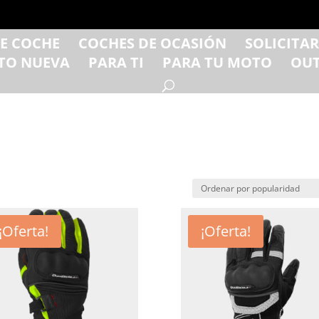
DE COCHE
COCHES DE OCASIÓN
SOLICITA
TO NUEVA
PARA TI
PARA TU MOTO
OUT
¡Oferta!
¡Oferta!