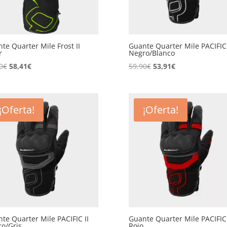
te Quarter Mile Frost II
Guante Quarter Mile PACIFIC 
r
Negro/Blanco
El
El
El
El
0
€
58,41
€
59,90
€
53,91
€
precio
precio
precio
precio
original
actual
original
actual
era:
es:
era:
es:
¡Oferta!
¡Oferta!
64,90€.
58,41€.
59,90€.
53,91€.
te Quarter Mile PACIFIC II
Guante Quarter Mile PACIFIC 
o/Gris
Rojo