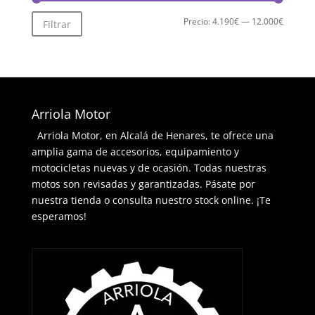
Precio
Precio
Precio:
4.190€
—
12.000€
Filtrar
mínimo
máximo
Arriola Motor
Arriola Motor, en Alcalá de Henares, te ofrece una
amplia gama de accesorios, equipamiento y
motocicletas nuevas y de ocasión. Todas nuestras
motos son revisadas y garantizadas. Pásate por
nuestra tienda o consulta nuestro stock online. ¡Te
esperamos!