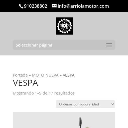
910238802
info@arriolamotor.com
Seleccionar página
Portada
»
MOTO NUEVA
»
VESPA
VESPA
Ordenado
Mostrando 1–9 de 17 resultados
por
popularidad