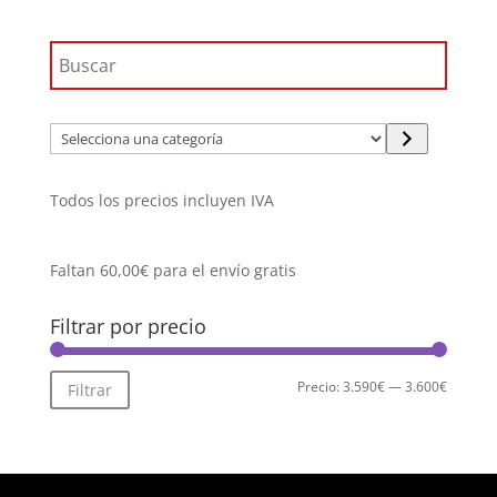
Selecciona
una
categoría
Todos los precios incluyen IVA
Faltan
60,00
€
para el envío gratis
Filtrar por precio
Precio
Precio
Precio:
3.590€
—
3.600€
Filtrar
mínimo
máximo