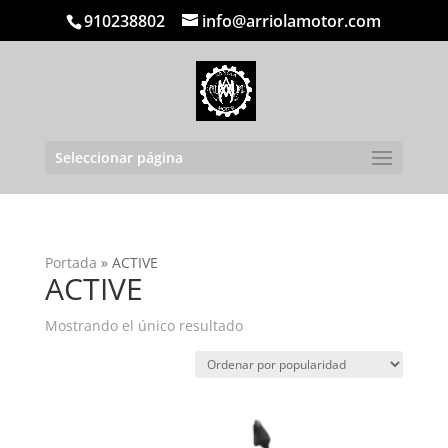
910238802
info@arriolamotor.com
Seleccionar página
Portada
»
ACTIVE
ACTIVE
Mostrando el único resultado