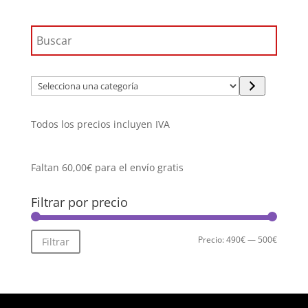
Selecciona
una
categoría
Todos los precios incluyen IVA
Faltan
60,00
€
para el envío gratis
Filtrar por precio
Precio
Precio
Precio:
490€
—
500€
Filtrar
mínimo
máximo