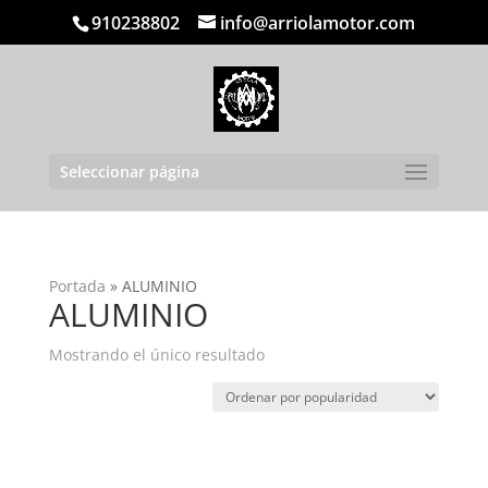
910238802
info@arriolamotor.com
Seleccionar página
Portada
»
ALUMINIO
ALUMINIO
Mostrando el único resultado