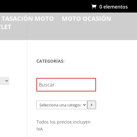
0 elementos
R TASACIÓN MOTO
MOTO OCASIÓN
LET
CATEGORÍAS:
Selecciona
una
categoría
Todos los precios incluyen
IVA