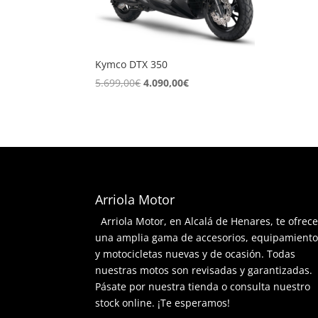
Kymco DTX 350
El
El
5.699,00
€
4.090,00
€
precio
precio
original
actual
era:
es:
5.699,00€.
4.090,00€.
Arriola Motor
Arriola Motor, en Alcalá de Henares, te ofrec
una amplia gama de accesorios, equipamient
y motocicletas nuevas y de ocasión. Todas
nuestras motos son revisadas y garantizadas.
Pásate por nuestra tienda o consulta nuestro
stock online. ¡Te esperamos!