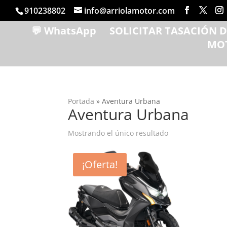
910238802
info@arriolamotor.com
💬 WhatsApp
SOLICITAR TASACIÓN 
MO
Portada
»
Aventura Urbana
Aventura Urbana
Mostrando el único resultado
¡Oferta!