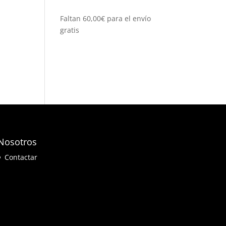
Faltan
60,00
€
para el envío
gratis
Nosotros
Contactar