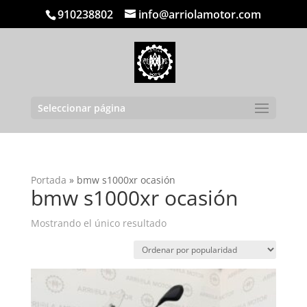
910238802
info@arriolamotor.com
Seleccionar página
Portada
»
bmw s1000xr ocasión
bmw s1000xr ocasión
Mostrando el único resultado