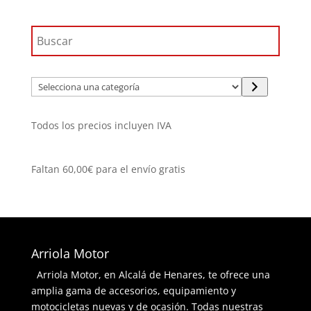
Selecciona
una
categoría
Todos los precios incluyen IVA
Faltan
60,00
€
para el envío gratis
Arriola Motor
Arriola Motor, en Alcalá de Henares, te ofrece una
amplia gama de accesorios, equipamiento y
motocicletas nuevas y de ocasión. Todas nuestras