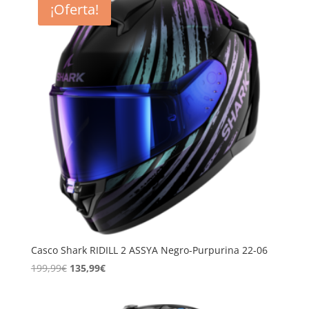
¡Oferta!
246,99€
hasta
311,99€
Casco Shark RIDILL 2 ASSYA Negro-Purpurina 22-06
El
El
199,99
€
135,99
€
precio
precio
original
actual