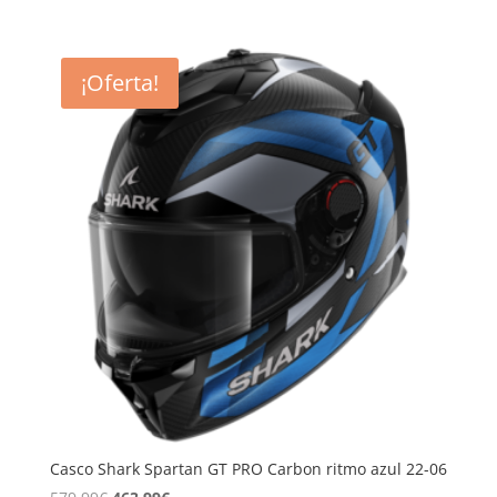
precio
precio
original
actual
era:
es:
¡Oferta!
359,99€.
229,90€.
Casco Shark Spartan GT PRO Carbon ritmo azul 22-06
El
El