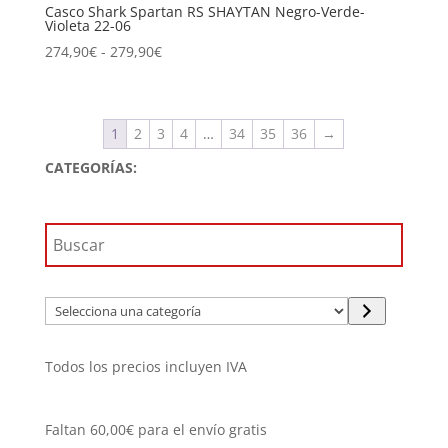
Casco Shark Spartan RS SHAYTAN Negro-Verde-
Violeta 22-06
Rango
274,90
€
-
279,90
€
de
precios:
desde
1
2
3
4
…
34
35
36
→
274,90€
hasta
CATEGORÍAS:
279,90€
Selecciona
una
categoría
Todos los precios incluyen IVA
Faltan
60,00
€
para el envío gratis