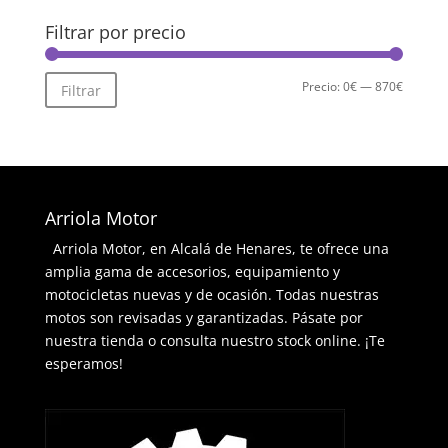
Filtrar por precio
Precio
Precio
Precio:
0€
—
870€
Filtrar
mínimo
máximo
Arriola Motor
Arriola Motor, en Alcalá de Henares, te ofrece una
amplia gama de accesorios, equipamiento y
motocicletas nuevas y de ocasión. Todas nuestras
motos son revisadas y garantizadas. Pásate por
nuestra tienda o consulta nuestro stock online. ¡Te
esperamos!