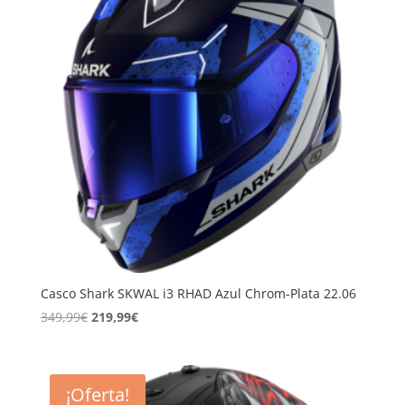
Casco Shark SKWAL i3 RHAD Azul Chrom-Plata 22.06
El
El
349,99
€
219,99
€
precio
precio
original
actual
era:
es:
¡Oferta!
349,99€.
219,99€.