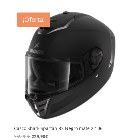
original
actual
era:
es:
¡Oferta!
199,99€.
135,99€.
Casco Shark Spartan RS Negro mate 22-06
El
El
359,99
€
229,90
€