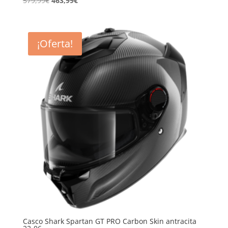
579,99
€
463,99
€
precio
precio
original
actual
era:
es:
¡Oferta!
579,99€.
463,99€.
Casco Shark Spartan GT PRO Carbon Skin antracita