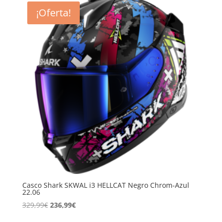
era:
es:
¡Oferta!
199,99€.
135,99€.
Casco Shark SKWAL i3 HELLCAT Negro Chrom-Azul
22.06
El
El
329,99
€
236,99
€
precio
precio