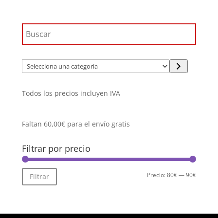
89,90€.
85,41€.
Selecciona
una
categoría
Todos los precios incluyen IVA
Faltan
60,00
€
para el envío gratis
Filtrar por precio
Precio
Precio
Precio:
80€
—
90€
Filtrar
mínimo
máximo