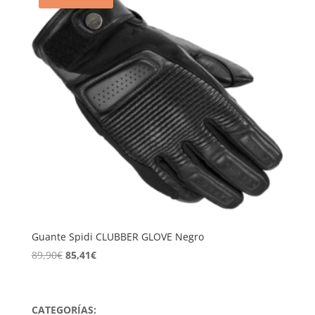
Guante Spidi CLUBBER GLOVE Negro
El
El
89,90
€
85,41
€
precio
precio
original
actual
era:
es:
CATEGORÍAS: