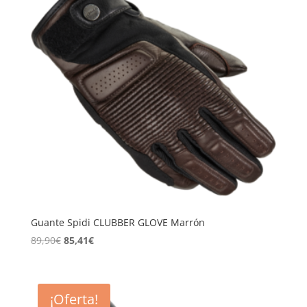
Guante Spidi CLUBBER GLOVE Marrón
El
El
89,90
€
85,41
€
precio
precio
original
actual
era:
es:
¡Oferta!
89,90€.
85,41€.