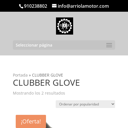
910238802
info@arriolamotor.com
Seleccionar página
Portada
»
CLUBBER GLOVE
CLUBBER GLOVE
Ordenado
Mostrando los 2 resultados
por
popularidad
¡Oferta!