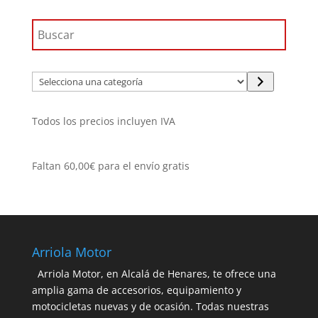
Selecciona
una
categoría
Todos los precios incluyen IVA
Faltan
60,00
€
para el envío gratis
Arriola Motor
Arriola Motor, en Alcalá de Henares, te ofrece una
amplia gama de accesorios, equipamiento y
motocicletas nuevas y de ocasión. Todas nuestras