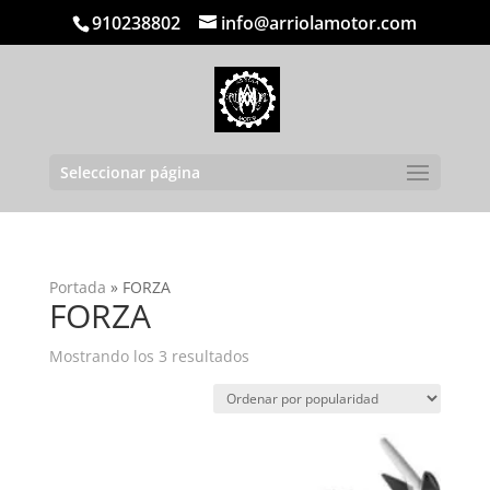
910238802
info@arriolamotor.com
Seleccionar página
Portada
»
FORZA
FORZA
Ordenado
Mostrando los 3 resultados
por
popularidad