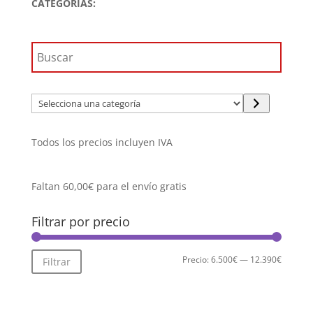
CATEGORÍAS:
Selecciona
una
categoría
Todos los precios incluyen IVA
Faltan
60,00
€
para el envío gratis
Filtrar por precio
Precio
Precio
Precio:
6.500€
—
12.390€
Filtrar
mínimo
máximo