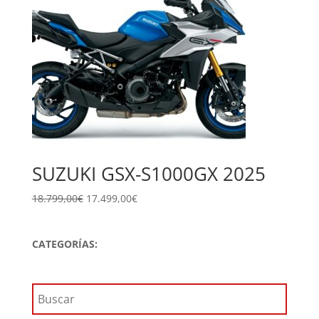
SUZUKI GSX-S1000GX 2025
El
El
18.799,00
€
17.499,00
€
precio
precio
original
actual
CATEGORÍAS:
era:
es:
18.799,00€.
17.499,00€.