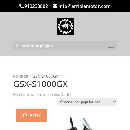
910238802
info@arriolamotor.com
Seleccionar página
Portada
»
GSX-S1000GX
GSX-S1000GX
Mostrando el único resultado
¡Oferta!