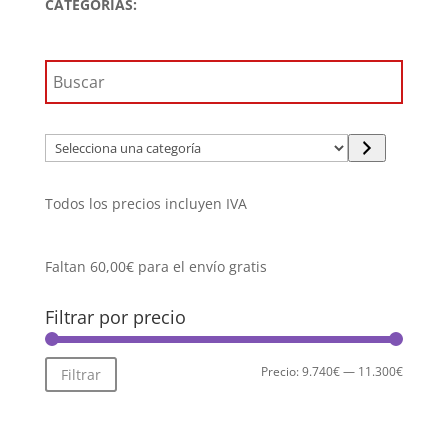
CATEGORÍAS:
Selecciona
una
categoría
Todos los precios incluyen IVA
Faltan
60,00
€
para el envío gratis
Filtrar por precio
Precio
Precio
Precio:
9.740€
—
11.300€
Filtrar
mínimo
máximo