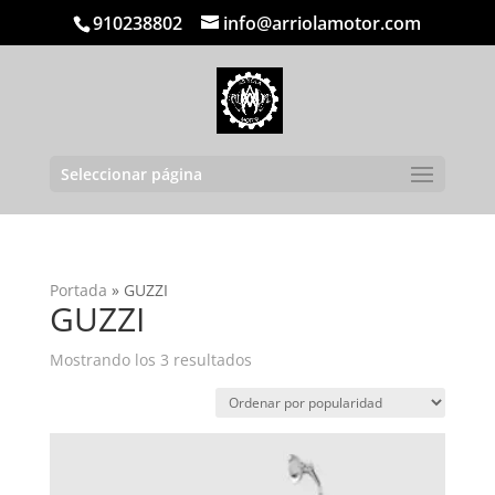
910238802
info@arriolamotor.com
Seleccionar página
Portada
»
GUZZI
GUZZI
Ordenado
Mostrando los 3 resultados
por
popularidad