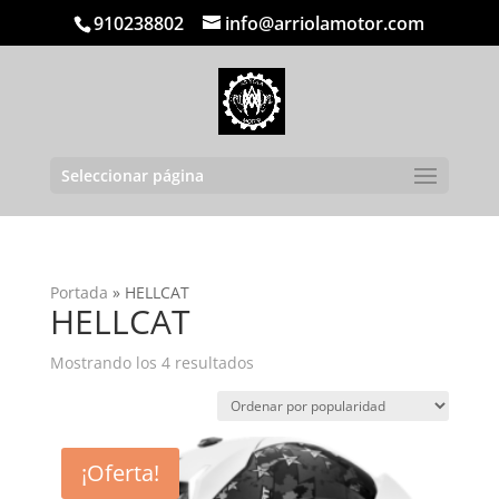
910238802
info@arriolamotor.com
Seleccionar página
Portada
»
HELLCAT
HELLCAT
Ordenado
Mostrando los 4 resultados
por
popularidad
¡Oferta!