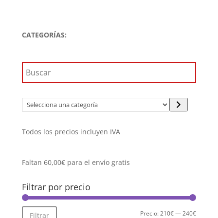
precio
precio
original
actual
era:
es:
CATEGORÍAS:
329,99€.
236,99€.
Selecciona
una
categoría
Todos los precios incluyen IVA
Faltan
60,00
€
para el envío gratis
Filtrar por precio
Precio
Precio
Precio:
210€
—
240€
Filtrar