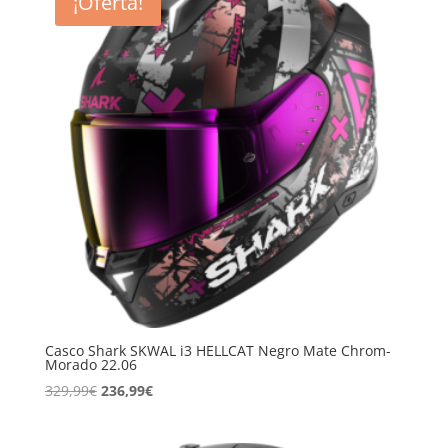
¡Oferta!
329,99€.
236,99€.
Casco Shark SKWAL i3 HELLCAT Negro Mate Chrom-
Morado 22.06
El
El
329,99
€
236,99
€
precio
precio
original
actual