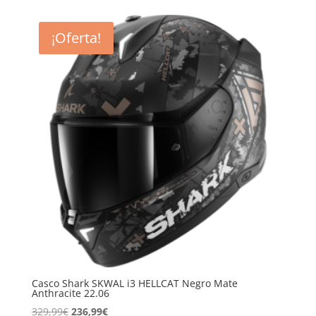
precios:
desde
¡Oferta!
216,99€
hasta
236,99€
Casco Shark SKWAL i3 HELLCAT Negro Mate
Anthracite 22.06
El
El
329,99
€
236,99
€