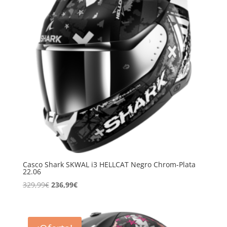
Casco Shark SKWAL i3 HELLCAT Negro Chrom-Plata
22.06
El
El
329,99
€
236,99
€
precio
precio
original
actual
era:
es: