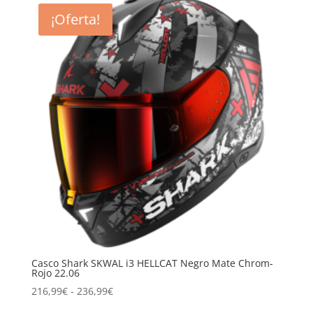
era:
es:
¡Oferta!
329,99€.
236,99€.
Casco Shark SKWAL i3 HELLCAT Negro Mate Chrom-
Rojo 22.06
Rango
216,99
€
-
236,99
€
de