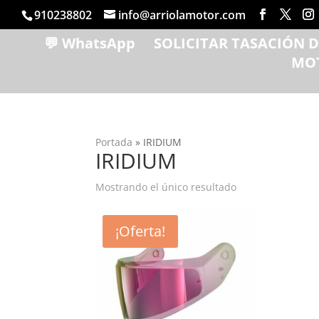
910238802
info@arriolamotor.com
💬 WhatsApp
SOLICITAR TASACIÓN 
MO
Portada
»
IRIDIUM
IRIDIUM
Mostrando el único resultado
¡Oferta!