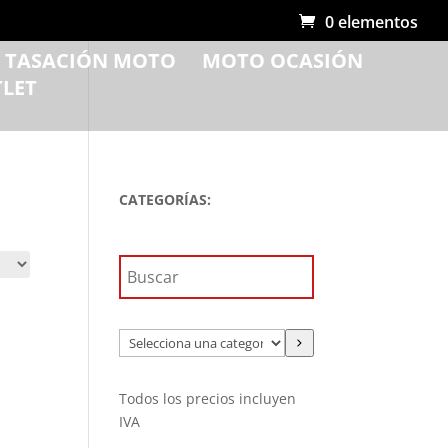
0 elementos
R TASACIÓN MOTO
MOTO OCASIÓN
LET
CATEGORÍAS:
Selecciona
una
categoría
Todos los precios incluyen
IVA