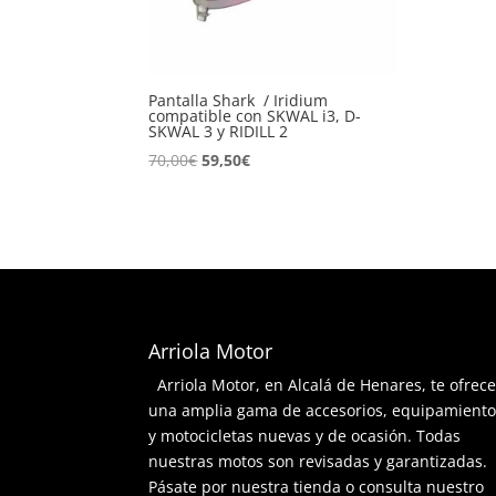
Pantalla Shark / Iridium
compatible con SKWAL i3, D-
SKWAL 3 y RIDILL 2
El
El
70,00
€
59,50
€
precio
precio
original
actual
era:
es:
70,00€.
59,50€.
Arriola Motor
Arriola Motor, en Alcalá de Henares, te ofrec
una amplia gama de accesorios, equipamient
y motocicletas nuevas y de ocasión. Todas
nuestras motos son revisadas y garantizadas.
Pásate por nuestra tienda o consulta nuestro