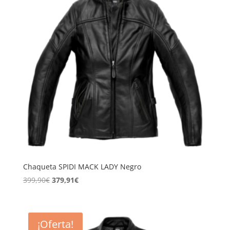
Chaqueta SPIDI MACK LADY Negro
El
El
399,90
€
379,91
€
precio
precio
original
actual
era:
es:
¡Oferta!
399,90€.
379,91€.