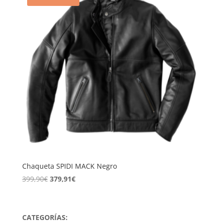
Chaqueta SPIDI MACK Negro
El
El
399,90
€
379,91
€
precio
precio
original
actual
era:
es:
CATEGORÍAS: