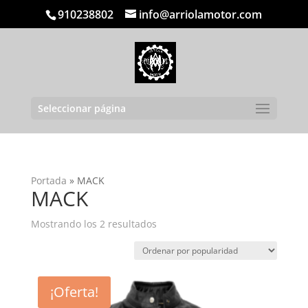
910238802
info@arriolamotor.com
Seleccionar página
Portada
»
MACK
MACK
Ordenado
Mostrando los 2 resultados
por
popularidad
¡Oferta!