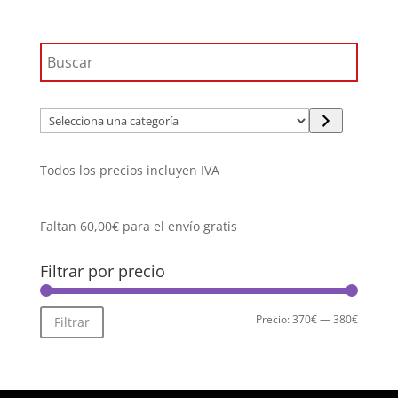
399,90€.
379,91€.
Selecciona
una
categoría
Todos los precios incluyen IVA
Faltan
60,00
€
para el envío gratis
Filtrar por precio
Precio
Precio
Precio:
370€
—
380€
Filtrar
mínimo
máximo