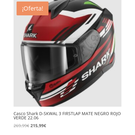
era:
es:
¡Oferta!
259,99€.
184,99€.
Casco Shark D-SKWAL 3 FIRSTLAP MATE NEGRO ROJO
VERDE 22.06
El
El
269,99
€
215,99
€
precio
precio