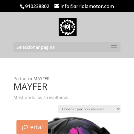
910238802
info@arriolamotor.com
Seleccionar página
Portada
»
MAYFER
MAYFER
Ordenado
Mostrando los 4 resultados
por
popularidad
¡Oferta!