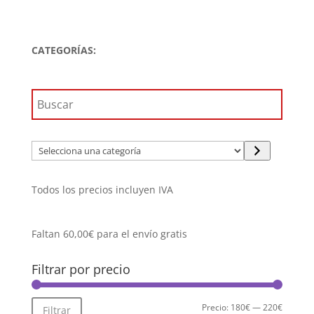
precio
precio
original
actual
era:
es:
CATEGORÍAS:
269,99€.
215,99€.
Selecciona
una
categoría
Todos los precios incluyen IVA
Faltan
60,00
€
para el envío gratis
Filtrar por precio
Precio
Precio
Precio:
180€
—
220€
Filtrar