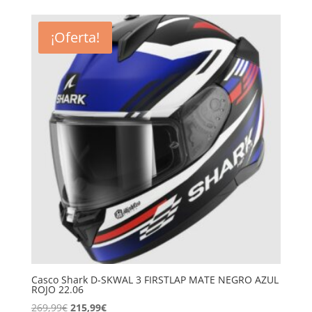
original
actual
era:
es:
¡Oferta!
269,99€.
215,99€.
Casco Shark D-SKWAL 3 FIRSTLAP MATE NEGRO AZUL
ROJO 22.06
El
El
269,99
€
215,99
€