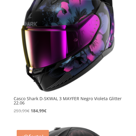
Casco Shark D-SKWAL 3 MAYFER Negro Violeta Glitter
22.06
El
El
259,99
€
184,99
€
precio
precio
original
actual
era:
es: