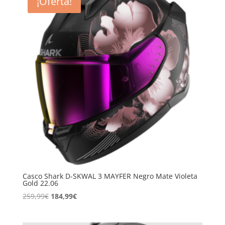
¡Oferta!
259,99€.
184,99€.
Casco Shark D-SKWAL 3 MAYFER Negro Mate Violeta
Gold 22.06
El
El
259,99
€
184,99
€
precio
precio
original
actual