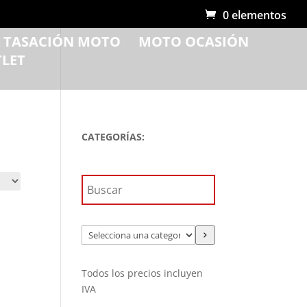
0 elementos
R TASACIÓN MOTO
MOTO OCASIÓN
LET
CATEGORÍAS:
Selecciona
una
categoría
Todos los precios incluyen
IVA