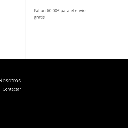
Faltan
60,00
€
para el envío
gratis
Nosotros
Contactar