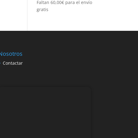
Faltan
60,00
€
para el envío
gratis
Nosotros
Contactar