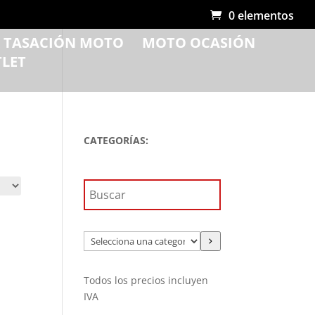
0 elementos
R TASACIÓN MOTO
MOTO OCASIÓN
LET
CATEGORÍAS:
Selecciona
una
categoría
Todos los precios incluyen
IVA