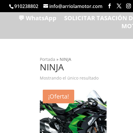
910238802
info@arriolamotor.com
💬 WhatsApp
SOLICITAR TASACIÓN 
MO
Portada
»
NINJA
NINJA
Mostrando el único resultado
¡Oferta!