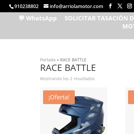
910238802
info@arriolamotor.com
💬 WhatsApp
SOLICITAR TASACIÓN 
MO
Portada
»
RACE BATTLE
RACE BATTLE
Ordenado
Mostrando los 2 resultados
por
popularidad
¡Oferta!