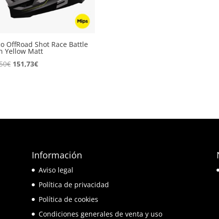
o OffRoad Shot Race Battle
 Yellow Matt
El
El
50
€
151,73
€
precio
precio
original
actual
era:
es:
178,50€.
151,73€.
Información
e
Aviso legal
o
Política de privacidad
Política de cookies
Condiciones generales de venta y uso