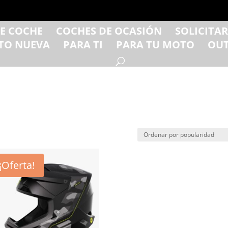
DE COCHE
COCHES DE OCASIÓN
SOLICITA
TO NUEVA
PARA TI
PARA TU MOTO
OUT
¡Oferta!