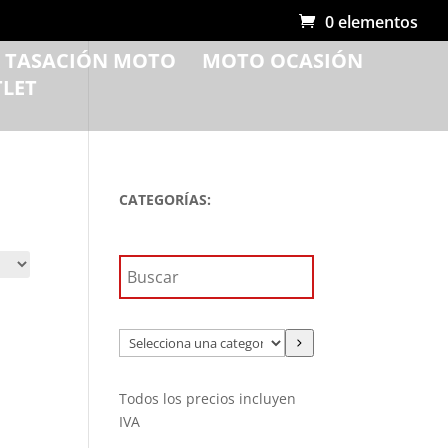
0 elementos
R TASACIÓN MOTO
MOTO OCASIÓN
LET
CATEGORÍAS:
Selecciona
una
categoría
Todos los precios incluyen
IVA