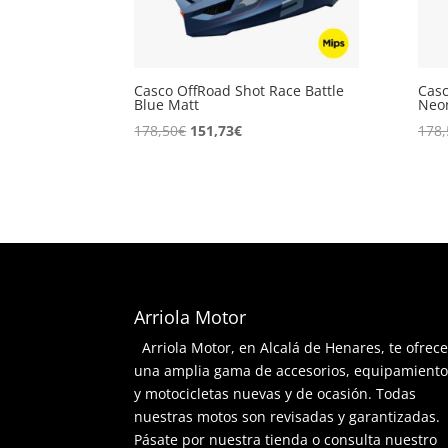
Casco OffRoad Shot Race Battle
Casc
Blue Matt
Neon
El
El
178,50
€
151,73
€
178,
precio
precio
original
actual
era:
es:
178,50€.
151,73€.
Arriola Motor
Arriola Motor, en Alcalá de Henares, te ofrec
una amplia gama de accesorios, equipamient
y motocicletas nuevas y de ocasión. Todas
nuestras motos son revisadas y garantizadas.
Pásate por nuestra tienda o consulta nuestro