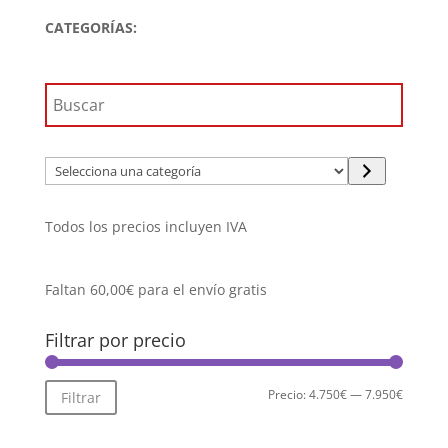
era:
es:
CATEGORÍAS:
9.149,00€.
7.949,00€.
Selecciona
una
categoría
Todos los precios incluyen IVA
Faltan
60,00
€
para el envío gratis
Filtrar por precio
Precio
Precio
Precio:
4.750€
—
7.950€
Filtrar
mínimo
máximo