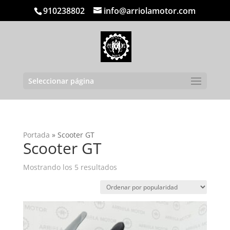
910238802
info@arriolamotor.com
Seleccionar página
Portada
»
Scooter GT
Scooter GT
Ordenado
Mostrando los 5 resultados
por
popularidad