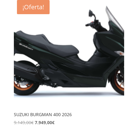
¡Oferta!
SUZUKI BURGMAN 400 2026
El
El
9.149,00
€
7.949,00
€
precio
precio
original
actual