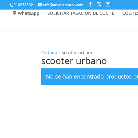
910238802
info@arriolamotor.com
💬 WhatsApp
SOLICITAR TASACIÓN DE COCHE
COCHE
Portada
»
scooter urbano
scooter urbano
No se han encontrado productos qu