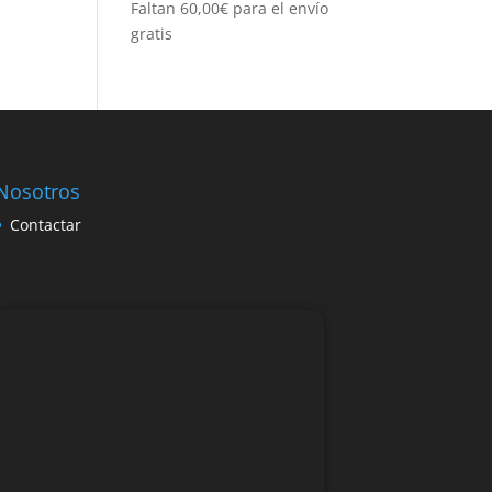
Faltan
60,00
€
para el envío
gratis
Nosotros
Contactar