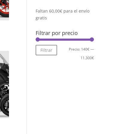
Faltan
60,00
€
para el envío
gratis
Filtrar por precio
Precio
Precio
Precio:
140€
—
Filtrar
mínimo
máximo
11.300€
.