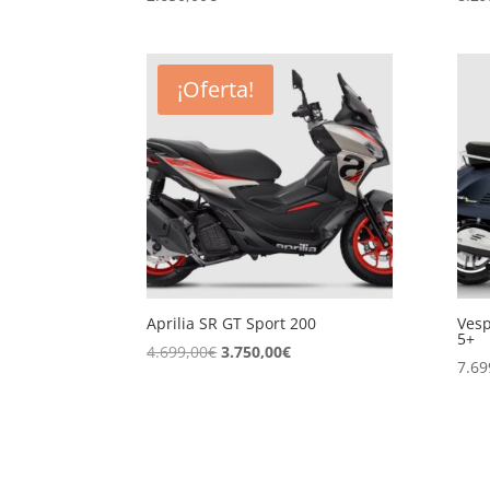
¡Oferta!
Aprilia SR GT Sport 200
Vesp
5+
El
El
4.699,00
€
3.750,00
€
7.69
precio
precio
original
actual
era:
es:
4.699,00€.
3.750,00€.