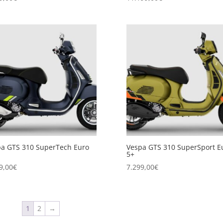
a GTS 310 SuperTech Euro
Vespa GTS 310 SuperSport E
5+
9,00
€
7.299,00
€
1
2
→