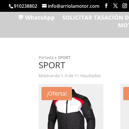
910238802
info@arriolamotor.com
💬 WhatsApp
SOLICITAR TASACIÓN 
MO
Portada
»
SPORT
SPORT
Ordenado
Mostrando 1–9 de 11 resultados
por
popularidad
¡Oferta!