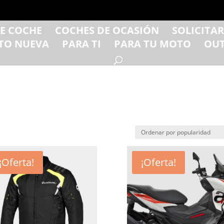
DE COCHE
COCHES DE OCASIÓN
SOLICITA
TO NUEVA
PARA TI
PARA TU MOTO
OUT
¡Oferta!
¡Oferta!