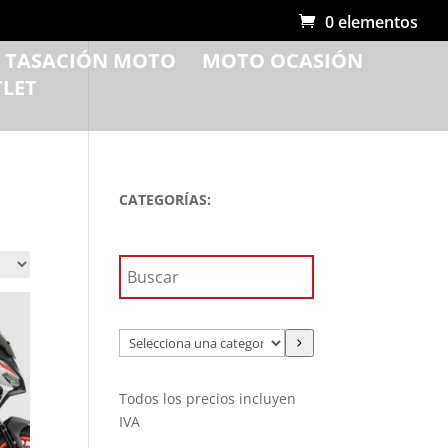
0 elementos
R TASACIÓN MOTO
MOTO OCASIÓN
LET
CATEGORÍAS:
Selecciona
una
categoría
Todos los precios incluyen
IVA