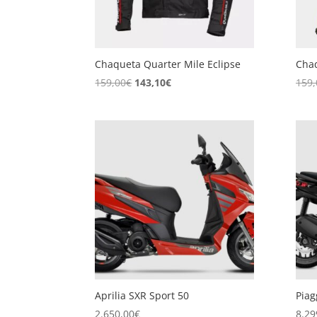
Chaqueta Quarter Mile Eclipse
Chaq
El
El
159,00
€
143,10
€
159,
precio
precio
original
actual
era:
es:
159,00€.
143,10€.
Aprilia SXR Sport 50
Piag
2.650,00
€
8.29