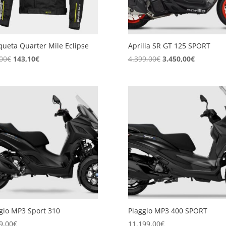
ueta Quarter Mile Eclipse
Aprilia SR GT 125 SPORT
El
El
El
El
00
€
143,10
€
4.399,00
€
3.450,00
€
precio
precio
precio
precio
original
actual
original
actual
era:
es:
era:
es:
159,00€.
143,10€.
4.399,00€.
3.450,00€
gio MP3 Sport 310
Piaggio MP3 400 SPORT
9,00
€
11.199,00
€