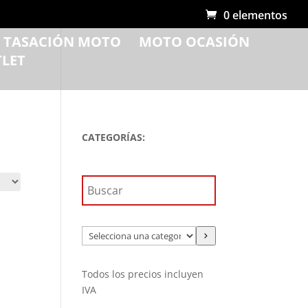
0 elementos
R TASACIÓN MOTO
MOTO OCASIÓN
LET
CATEGORÍAS:
Selecciona
una
categoría
Todos los precios incluyen
IVA