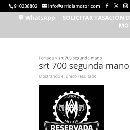
910238802
info@arriolamotor.com
💬 WhatsApp
SOLICITAR TASACIÓN 
MO
Portada
»
srt 700 segunda mano
srt 700 segunda mano
Mostrando el único resultado