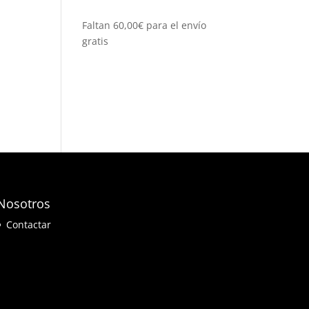
Faltan
60,00
€
para el envío
gratis
Nosotros
Contactar