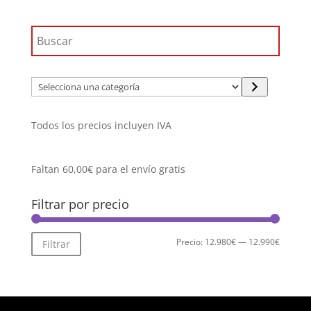
Selecciona
una
categoría
Todos los precios incluyen IVA
Faltan
60,00
€
para el envío gratis
Filtrar por precio
Precio
Precio
Precio:
12.980€
—
12.990€
Filtrar
mínimo
máximo