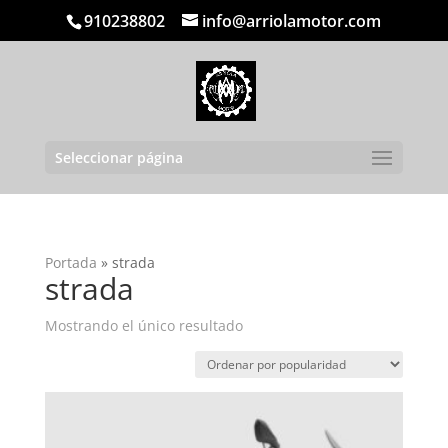
910238802
info@arriolamotor.com
Seleccionar página
Portada
»
strada
strada
Mostrando el único resultado