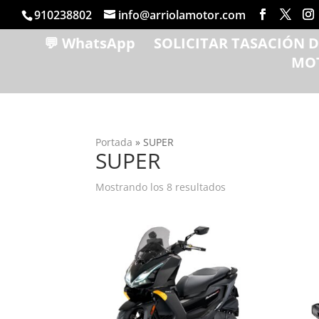
910238802
info@arriolamotor.com
💬 WhatsApp
SOLICITAR TASACIÓN 
MO
Portada
»
SUPER
SUPER
Ordenado
Mostrando los 8 resultados
por
popularidad