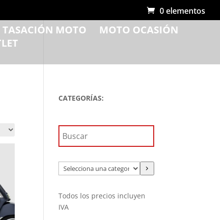
0 elementos
R TASACIÓN MOTO
MOTO OCASIÓN
LET
CATEGORÍAS:
Selecciona
una
categoría
Todos los precios incluyen
IVA