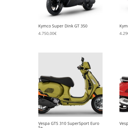
Kymco Super Dink GT 350
Kymc
4.750,00
€
4.29
Vespa GTS 310 SuperSport Euro
Vesp
5+