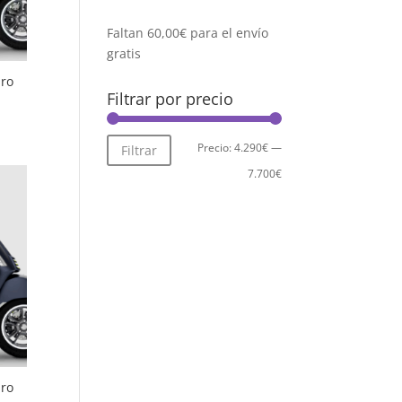
Faltan
60,00
€
para el envío
gratis
ro
Filtrar por precio
Precio
Precio
Precio:
4.290€
—
Filtrar
mínimo
máximo
7.700€
ro