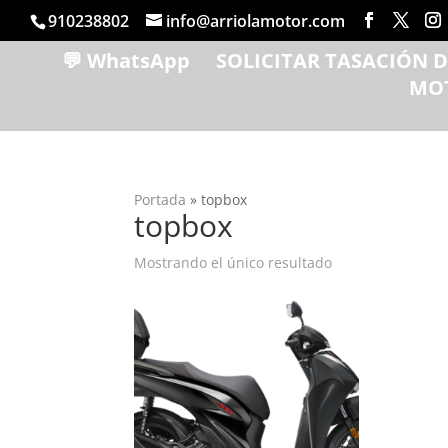
910238802
info@arriolamotor.com
💬 WhatsApp
SOLICITAR TASACIÓN 
MO
Portada
»
topbox
topbox
Mostrando el único resultado