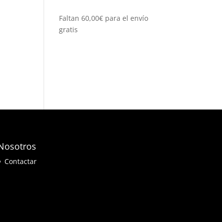
Faltan
60,00
€
para el envío
gratis
Nosotros
Contactar