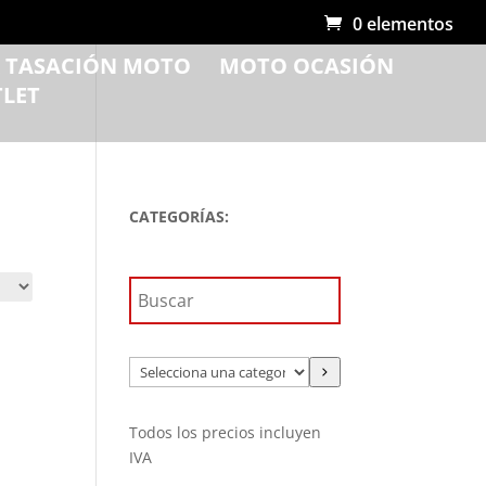
0 elementos
R TASACIÓN MOTO
MOTO OCASIÓN
LET
CATEGORÍAS:
Selecciona
una
categoría
Todos los precios incluyen
IVA