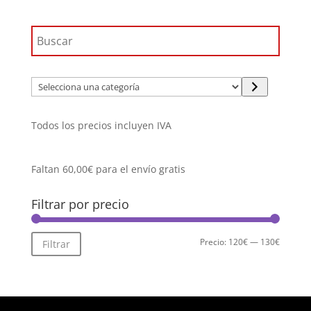
Selecciona
una
categoría
Todos los precios incluyen IVA
Faltan
60,00
€
para el envío gratis
Filtrar por precio
Precio
Precio
Precio:
120€
—
130€
Filtrar
mínimo
máximo