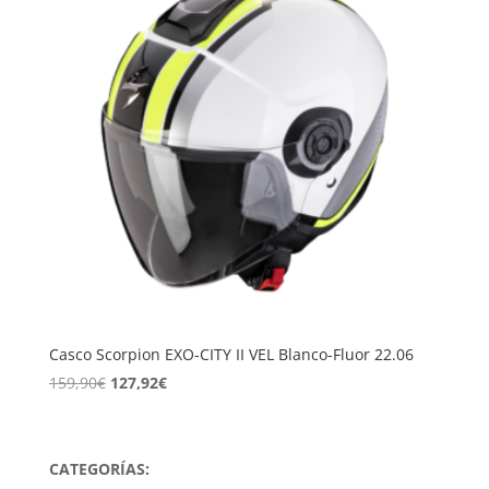
Casco Scorpion EXO-CITY II VEL Blanco-Fluor 22.06
El
El
159,90
€
127,92
€
precio
precio
original
actual
era:
es:
CATEGORÍAS:
159,90€.
127,92€.