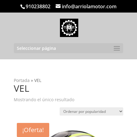
910238802
info@arriolamotor.com
Seleccionar página
Portada
»
VEL
VEL
Mostrando el único resultado
¡Oferta!