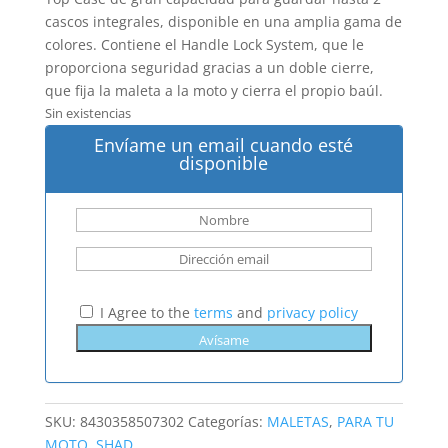
original
actual
era:
es:
cascos integrales, disponible en una amplia gama de
151,40€.
128,69€.
colores. Contiene el Handle Lock System, que le
proporciona seguridad gracias a un doble cierre,
que fija la maleta a la moto y cierra el propio baúl.
Sin existencias
Envíame un email cuando esté
disponible
I Agree to the
terms
and
privacy policy
SKU:
8430358507302
Categorías:
MALETAS
,
PARA TU
MOTO
,
SHAD