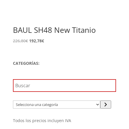
BAUL SH48 New Titanio
El
El
226,80
€
192,78
€
precio
precio
original
actual
era:
es:
CATEGORÍAS:
226,80€.
192,78€.
Selecciona
una
categoría
Todos los precios incluyen IVA