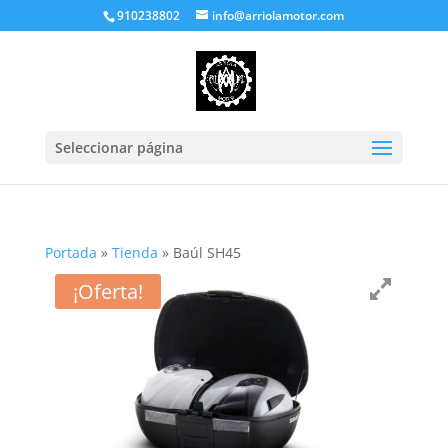
910238802
info@arriolamotor.com
Seleccionar página
Portada
»
Tienda
»
Baúl SH45
¡Oferta!