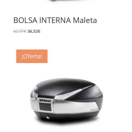
BOLSA INTERNA Maleta
El
El
42,97
€
36,52
€
precio
precio
original
actual
era:
es:
¡Oferta!
42,97€.
36,52€.