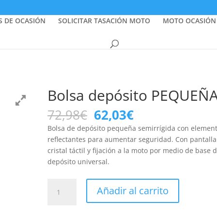
S DE OCASIÓN
SOLICITAR TASACIÓN MOTO
MOTO OCASIÓN
Bolsa depósito PEQUEÑ
El
El
72,98
€
62,03
€
precio
precio
Bolsa de depósito pequeña semirrígida con elemen
original
actual
reflectantes para aumentar seguridad. Con pantalla
era:
es:
cristal táctil y fijación a la moto por medio de base 
72,98€.
62,03€.
depósito universal.
Bolsa
Añadir al carrito
depósito
PEQUEÑA