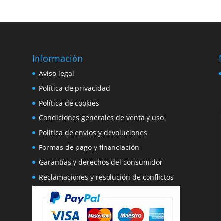
era:
es:
era:
es:
226,80€.
192,78€.
195,90€.
166,51€.
Información
e
Aviso legal
o
Política de privacidad
Política de cookies
Condiciones generales de venta y uso
Politica de envios y devoluciones
Formas de pago y financiación
Garantías y derechos del consumidor
Reclamaciones y resolución de conflictos