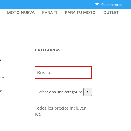
0 elementos
MOTO NUEVA
PARA TI
PARA TU MOTO
OUTLET
CATEGORÍAS:
A
tos
de
Selecciona
una
categoría
Todos los precios incluyen
IVA