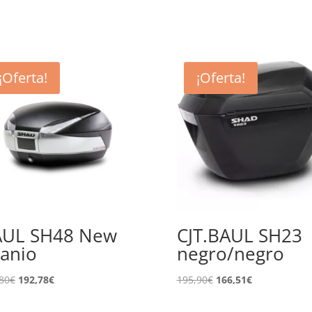
¡Oferta!
¡Oferta!
AUL SH48 New
CJT.BAUL SH23
tanio
negro/negro
El
El
El
El
80
€
192,78
€
195,90
€
166,51
€
precio
precio
precio
precio
original
actual
original
actual