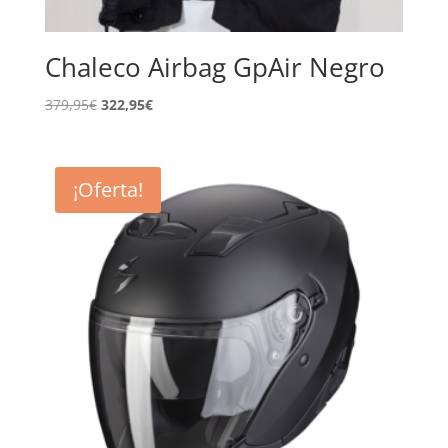
Chaleco Airbag GpAir Negro
El
El
379,95
€
322,95
€
precio
precio
original
actual
era:
es:
¡Oferta!
379,95€.
322,95€.