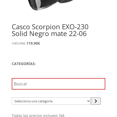
Casco Scorpion EXO-230
Solid Negro mate 22-06
El
El
149,90
€
119,90
€
precio
precio
original
actual
era:
es:
CATEGORÍAS:
149,90€.
119,90€.
Selecciona
una
categoría
Todos los precios incluyen IVA