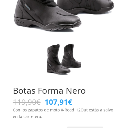
Botas Forma Nero
El
El
119,90
€
107,91
€
precio
precio
Con los zapatos de moto X-Road H2Out estás a salvo
original
actual
en la carretera.
era:
es:
119,90€.
107,91€.