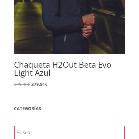
Chaqueta H2Out Beta Evo
Light Azul
El
El
399,90
€
379,91
€
precio
precio
original
actual
era:
es:
CATEGORÍAS:
399,90€.
379,91€.