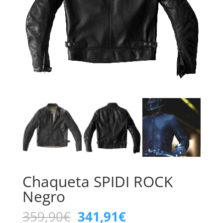
Chaqueta SPIDI ROCK
Negro
El
El
359,90
€
341,91
€