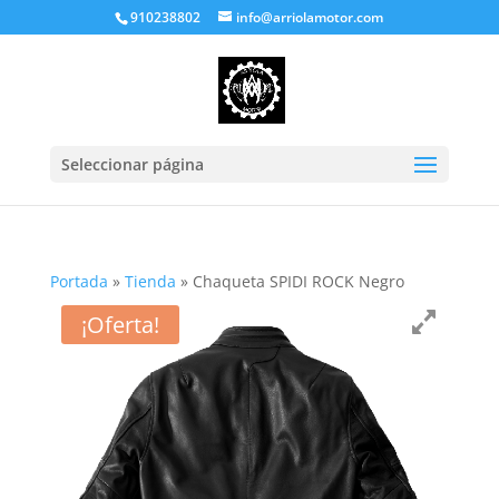
910238802
info@arriolamotor.com
Seleccionar página
Portada
»
Tienda
»
Chaqueta SPIDI ROCK Negro
¡Oferta!