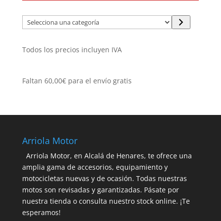
Selecciona
una
categoría
Todos los precios incluyen IVA
Faltan
60,00
€
para el envío gratis
Arriola Motor
Arriola Motor, en Alcalá de Henares, te ofrece una
amplia gama de accesorios, equipamiento y
motocicletas nuevas y de ocasión. Todas nuestras
motos son revisadas y garantizadas. Pásate por
nuestra tienda o consulta nuestro stock online. ¡Te
esperamos!