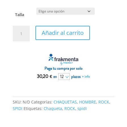
precio
precio
original
actual
era:
es:
Talla
359,90€.
341,91€.
Chaqueta
Añadir al carrito
SPIDI
ROCK
Negro
cantidad
Paga tu compra por solo
30,20
€
en
plazos
+ info
SKU:
N/D
Categorías:
CHAQUETAS
,
HOMBRE
,
ROCK
,
SPIDI
Etiquetas:
Chaqueta
,
ROCK
,
spidI