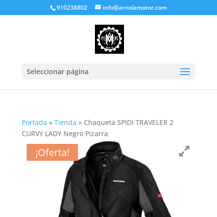
910238802
info@arriolamotor.com
Seleccionar página
Portada
»
Tienda
»
Chaqueta SPIDI TRAVELER 2
CURVY LADY Negro Pizarra
¡Oferta!