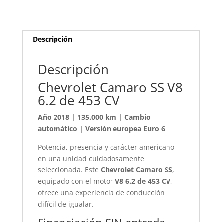
453
CV,
año
Descripción
2018,
con
135.000
Descripción
km,
Chevrolet Camaro SS V8
IVA
6.2 de 453 CV
Deducible.
cantidad
Año 2018 | 135.000 km | Cambio
automático | Versión europea Euro 6
Potencia, presencia y carácter americano
en una unidad cuidadosamente
seleccionada. Este
Chevrolet Camaro SS
,
equipado con el motor
V8 6.2 de 453 CV
,
ofrece una experiencia de conducción
difícil de igualar.