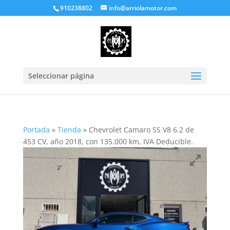
910238802
info@arriolamotor.com
Seleccionar página
Portada
»
Tienda
»
Chevrolet Camaro SS V8 6.2 de
453 CV, año 2018, con 135.000 km, IVA Deducible.