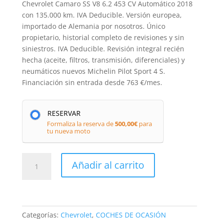
Chevrolet Camaro SS V8 6.2 453 CV Automático 2018
con 135.000 km. IVA Deducible. Versión europea,
importado de Alemania por nosotros. Único
propietario, historial completo de revisiones y sin
siniestros. IVA Deducible. Revisión integral recién
hecha (aceite, filtros, transmisión, diferenciales) y
neumáticos nuevos Michelin Pilot Sport 4 S.
Financiación sin entrada desde 763 €/mes.
RESERVAR
Formaliza la reserva de
500,00
€
para
tu nueva moto
Chevrolet
Añadir al carrito
Camaro
SS
V8
6.2
de
Categorías:
Chevrolet
,
COCHES DE OCASIÓN