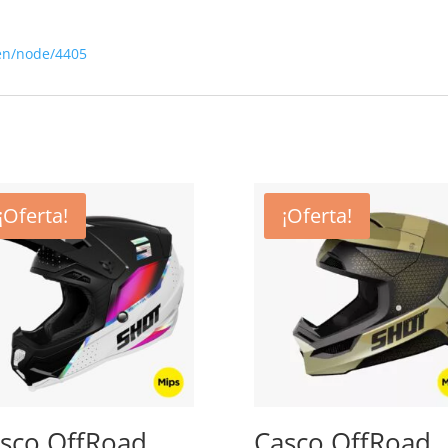
en/node/4405
¡Oferta!
¡Oferta!
sco OffRoad
Casco OffRoad