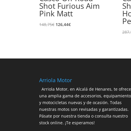
Shot Furious Aim
Sh
Pink Matt
Ho
Pe
El
El
148,75
€
126,44
€
precio
precio
287,
original
actual
era:
es:
148,75€.
126,44€.
Arriola Motor
Arriola Motor, en Alcalá de Henares, te ofrec
una amplia gama de accesorios, equipamient
y motocicletas nuevas y de ocasión. Todas
nuestras motos son revisadas y garantizadas.
Pásate por nuestra tienda o consulta nuestro
stock online. ¡Te esperamos!