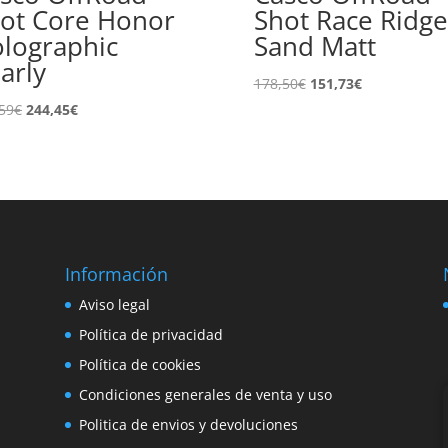
ot Core Honor
Shot Race Ridge
lographic
Sand Matt
arly
El
El
178,50
€
151,73
€
precio
precio
El
El
59
€
244,45
€
original
actual
precio
precio
era:
es:
original
actual
178,50€.
151,73€.
era:
es:
287,59€.
244,45€.
Información
e
Aviso legal
o
Política de privacidad
Política de cookies
Condiciones generales de venta y uso
Politica de envios y devoluciones