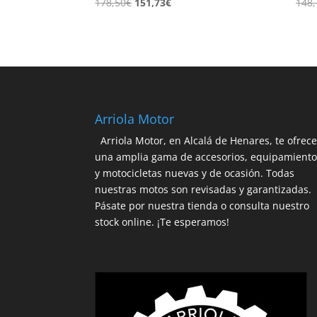
El
El
178,50
€
151,73
€
148,
precio
precio
original
actual
era:
es:
178,50€.
151,73€.
Arriola Motor
Arriola Motor, en Alcalá de Henares, te ofrec
una amplia gama de accesorios, equipamient
y motocicletas nuevas y de ocasión. Todas
nuestras motos son revisadas y garantizadas.
Pásate por nuestra tienda o consulta nuestro
stock online. ¡Te esperamos!