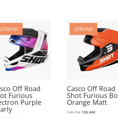
¡Oferta!
¡Oferta!
sco Off Road
Casco Off Road
ot Furious
Shot Furious Bo
ectron Purple
Orange Matt
arly
El
El
148,75
€
126,44
€
precio
precio