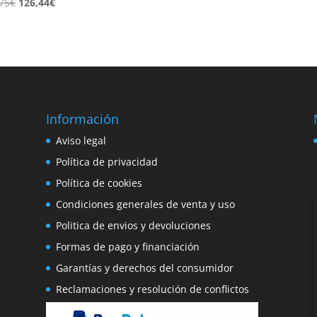
El
El
75
€
126,44
€
original
actual
precio
precio
era:
es:
original
actual
148,75€.
126,44€.
era:
es:
148,75€.
126,44€.
Información
e
Aviso legal
o
Política de privacidad
Política de cookies
Condiciones generales de venta y uso
Politica de envios y devoluciones
Formas de pago y financiación
Garantías y derechos del consumidor
Reclamaciones y resolución de conflictos