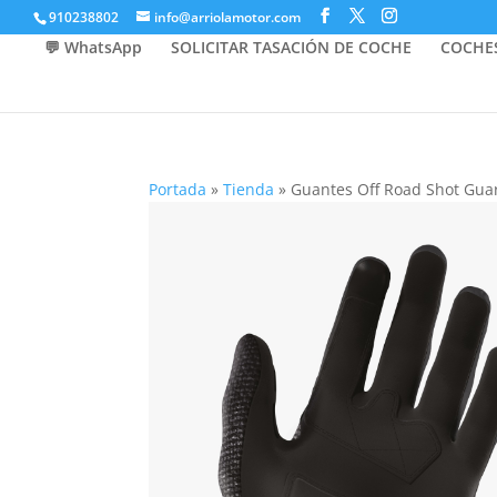
910238802
info@arriolamotor.com
💬 WhatsApp
SOLICITAR TASACIÓN DE COCHE
COCHE
Portada
»
Tienda
»
Guantes Off Road Shot Gua