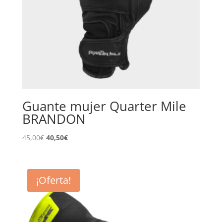
Guante mujer Quarter Mile
BRANDON
El
El
45,00
€
40,50
€
precio
precio
original
actual
era:
es:
¡Oferta!
45,00€.
40,50€.