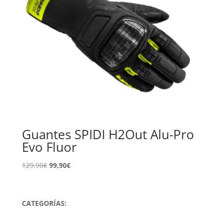
Guantes SPIDI H2Out Alu-Pro
Evo Fluor
El
El
129,90
€
99,90
€
precio
precio
original
actual
era:
es:
CATEGORÍAS:
129,90€.
99,90€.