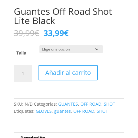
Guantes Off Road Shot
Lite Black
El
El
39,99
€
33,99
€
precio
precio
original
actual
era:
es:
Talla
39,99€.
33,99€.
Guantes
Añadir al carrito
Off
Road
Shot
Lite
Black
SKU:
N/D
Categorías:
GUANTES
,
OFF ROAD
,
SHOT
cantidad
Etiquetas:
GLOVES
,
guantes
,
OFF ROAD
,
SHOT
Descripción