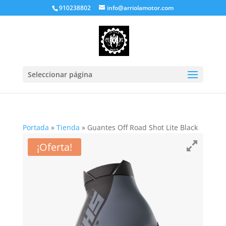
910238802
info@arriolamotor.com
Seleccionar página
Portada
»
Tienda
»
Guantes Off Road Shot Lite Black
¡Oferta!