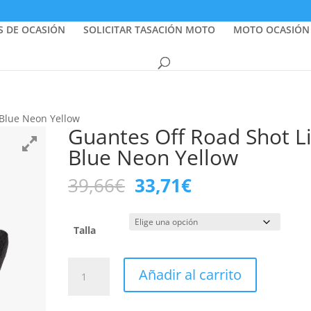
S DE OCASIÓN
SOLICITAR TASACIÓN MOTO
MOTO OCASIÓN
 Blue Neon Yellow
Guantes Off Road Shot Li
Blue Neon Yellow
El
El
39,66
€
33,71
€
precio
precio
original
actual
era:
es:
Talla
39,66€.
33,71€.
Guantes
Añadir al carrito
Off
Road