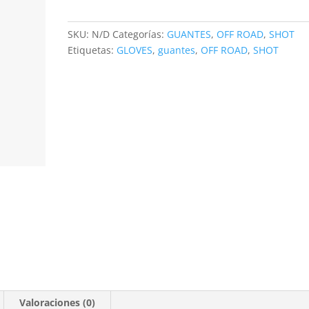
Shot
Lite
Blue
SKU:
N/D
Categorías:
GUANTES
,
OFF ROAD
,
SHOT
Neon
Etiquetas:
GLOVES
,
guantes
,
OFF ROAD
,
SHOT
Yellow
cantidad
Valoraciones (0)