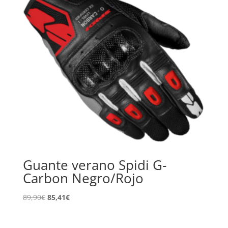
Guante verano Spidi G-
Carbon Negro/Rojo
El
El
89,90
€
85,41
€
precio
precio
original
actual