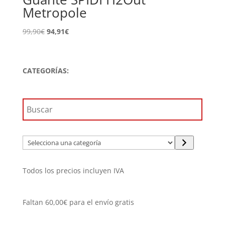
Metropole
El
El
99,90
€
94,91
€
precio
precio
original
actual
era:
es:
CATEGORÍAS:
99,90€.
94,91€.
Selecciona
una
categoría
Todos los precios incluyen IVA
Faltan
60,00
€
para el envío gratis