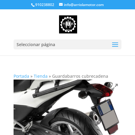
910238802
info@arriolamotor.com
Seleccionar página
Portada
»
Tienda
»
Guardabarros cubrecadena