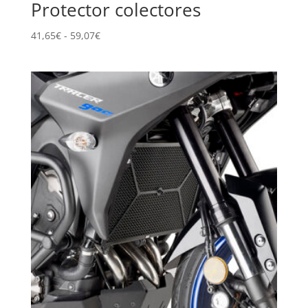
Protector colectores
Rango
41,65
€
-
59,07
€
de
precios:
desde
41,65€
hasta
59,07€