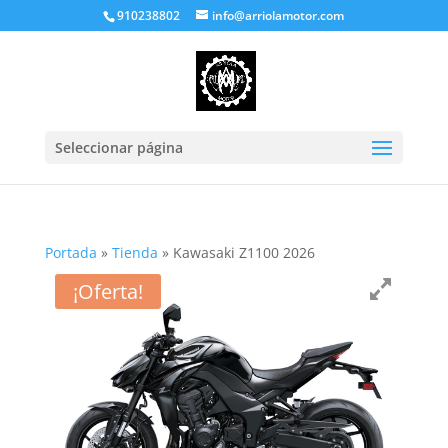
910238802
info@arriolamotor.com
Seleccionar página
Portada
»
Tienda
»
Kawasaki Z1100 2026
¡Oferta!