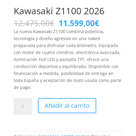
Kawasaki Z1100 2026
El
El
12.475,00
€
11.599,00
€
precio
precio
La nueva
Kawasaki Z1100
combina potencia,
original
actual
tecnología y diseño agresivo en una naked
era:
es:
preparada para disfrutar cada kilómetro. Equipada
12.475,00€.
11.599,00
con motor de cuatro cilindros, electrónica avanzada,
iluminación Full LED y pantalla TFT, ofrece una
conducción deportiva y equilibrada. Disponible con
financiación a medida, posibilidad de entrega en
toda España y aceptación de moto usada como parte
de pago.
Kawasaki
Añadir al carrito
Z1100
2026
cantidad