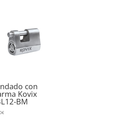
ndado con
arma Kovix
BL12-BM
0
€