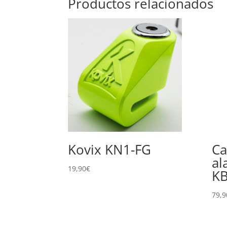
Productos relacionados
Kovix KN1-FG
Ca
al
19,90
€
K
79,9