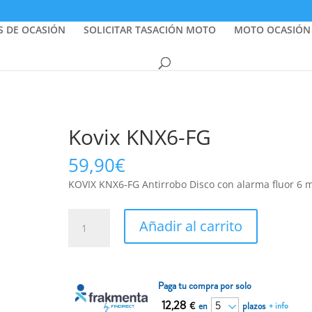
S DE OCASIÓN
SOLICITAR TASACIÓN MOTO
MOTO OCASIÓN
Kovix KNX6-FG
59,90
€
KOVIX KNX6-FG Antirrobo Disco con alarma fluor 6 
Kovix
Añadir al carrito
KNX6-
FG
cantidad
Paga tu compra por solo
12,28
€
en
plazos
+ info