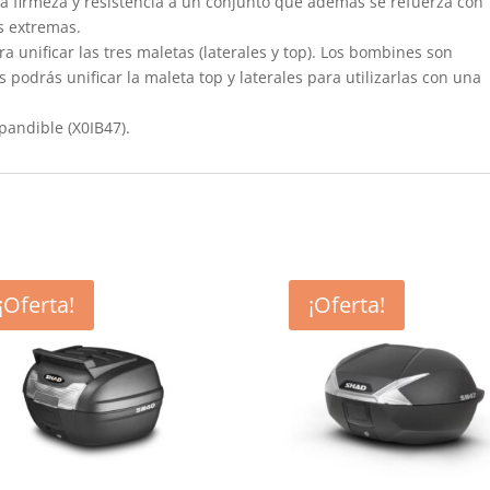
 firmeza y resistencia a un conjunto que además se refuerza con
s extremas.
a unificar las tres maletas (laterales y top). Los bombines son
podrás unificar la maleta top y laterales para utilizarlas con una
xpandible (X0IB47).
¡Oferta!
¡Oferta!