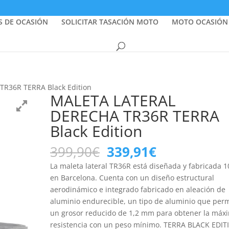
S DE OCASIÓN
SOLICITAR TASACIÓN MOTO
MOTO OCASIÓN
R36R TERRA Black Edition
MALETA LATERAL
DERECHA TR36R TERRA
Black Edition
El
El
399,90
€
339,91
€
precio
precio
La maleta lateral TR36R está diseñada y fabricada 
original
actual
en Barcelona. Cuenta con un diseño estructural
era:
es:
aerodinámico e integrado fabricado en aleación de
399,90€.
339,91€.
aluminio endurecible, un tipo de aluminio que per
un grosor reducido de 1,2 mm para obtener la máx
resistencia con un peso mínimo. TERRA BLACK EDI