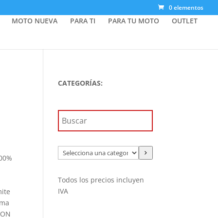
0 elementos
MOTO NUEVA
PARA TI
PARA TU MOTO
OUTLET
CATEGORÍAS:
Selecciona
100%
una
categoría
Todos los precios incluyen
IVA
mite
ima
TION