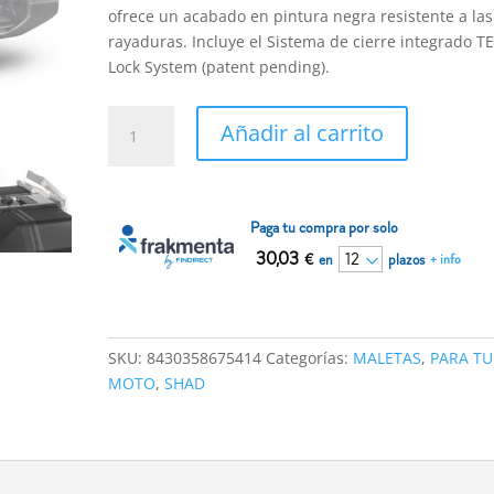
ofrece un acabado en pintura negra resistente a las
rayaduras. Incluye el Sistema de cierre integrado 
Lock System (patent pending).
MALETA
Añadir al carrito
LATERAL
DERECHA
TR36R
TERRA
Paga tu compra por solo
Black
30,03
€
en
plazos
+ info
Edition
cantidad
SKU:
8430358675414
Categorías:
MALETAS
,
PARA TU
MOTO
,
SHAD