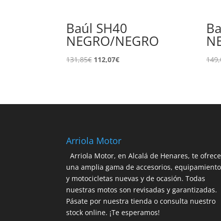
Baúl SH40
Ba
NEGRO/NEGRO
N
El
El
131,85
€
112,07
€
149,
precio
precio
original
actual
era:
es:
131,85€.
112,07€.
Arriola Motor
Arriola Motor, en Alcalá de Henares, te ofrec
una amplia gama de accesorios, equipamient
y motocicletas nuevas y de ocasión. Todas
nuestras motos son revisadas y garantizadas.
Pásate por nuestra tienda o consulta nuestro
stock online. ¡Te esperamos!