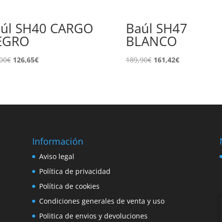
úl SH40 CARGO
Baúl SH47
EGRO
BLANCO
El
El
El
El
00
€
126,65
€
189,90
€
161,42
€
precio
precio
precio
precio
original
actual
original
actual
era:
es:
era:
es:
149,00€.
126,65€.
189,90€.
161,42€.
Información
e
Aviso legal
o
Política de privacidad
Política de cookies
Condiciones generales de venta y uso
Politica de envios y devoluciones