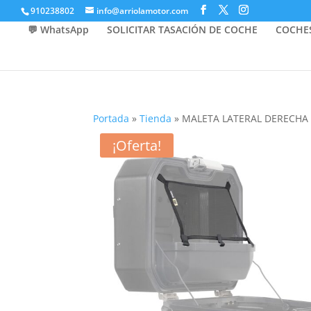
910238802
info@arriolamotor.com
💬 WhatsApp
SOLICITAR TASACIÓN DE COCHE
COCHE
Portada
»
Tienda
»
MALETA LATERAL DERECHA T
¡Oferta!