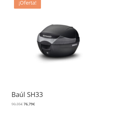
¡Oferta!
Baúl SH33
El
El
90,35
€
76,79
€
precio
precio