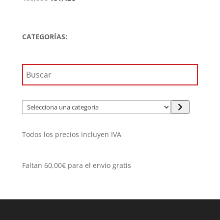
precio
precio
original
actual
era:
es:
CATEGORÍAS:
189,90€.
161,42€.
Selecciona
una
categoría
Todos los precios incluyen IVA
Faltan
60,00
€
para el envío gratis