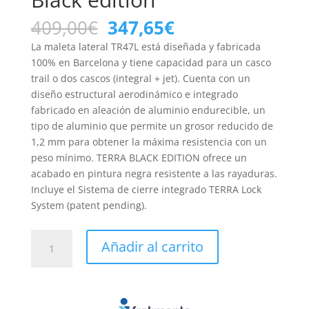
El
El
409,00
€
347,65
€
precio
precio
La maleta lateral TR47L está diseñada y fabricada
original
actual
100% en Barcelona y tiene capacidad para un casco
era:
es:
trail o dos cascos (integral + jet). Cuenta con un
409,00€.
347,65€.
diseño estructural aerodinámico e integrado
fabricado en aleación de aluminio endurecible, un
tipo de aluminio que permite un grosor reducido de
1,2 mm para obtener la máxima resistencia con un
peso mínimo. TERRA BLACK EDITION ofrece un
acabado en pintura negra resistente a las rayaduras.
Incluye el Sistema de cierre integrado TERRA Lock
System (patent pending).
MALETA
Añadir al carrito
LATERAL
IZQUIERDA
TR47L
TERRA